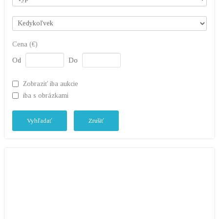
Cena (€)
Od
Do
Zobraziť iba aukcie
iba s obrázkami
Vyhľadať
Zrušiť