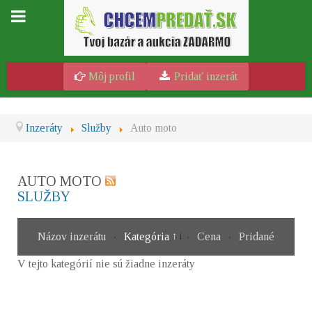
Môj profil
Pridať inzerát
Inzeráty
Služby
Auto moto
AUTO MOTO
SLUŽBY
Názov inzerátu
Kategória
Cena
Pridané
V tejto kategórií nie sú žiadne inzeráty