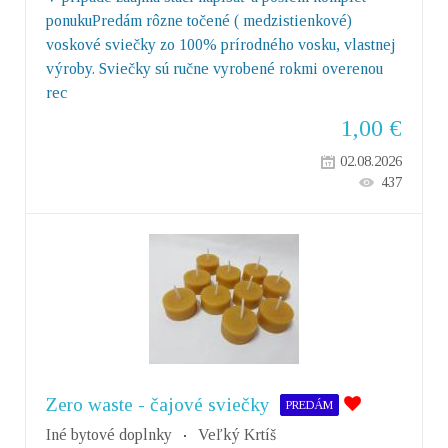
ponukuPredám rôzne točené ( medzistienkové)
voskové sviečky zo 100% prírodného vosku, vlastnej
výroby. Sviečky sú ručne vyrobené rokmi overenou
rec
1,00
€
02.08.2026
437
Zero waste - čajové sviečky
PREDÁM
Iné bytové doplnky
Veľký Krtíš