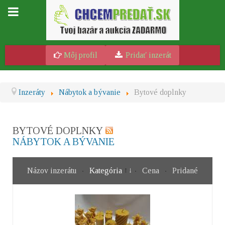
Môj profil
Pridať inzerát
Inzeráty
Nábytok a bývanie
Bytové doplnky
BYTOVÉ DOPLNKY
NÁBYTOK A BÝVANIE
Názov inzerátu
Kategória
Cena
Pridané