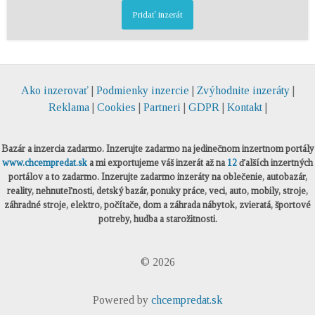
Pridať inzerát
Ako inzerovať
|
Podmienky inzercie
|
Zvýhodnite inzeráty
|
Reklama
|
Cookies
|
Partneri
|
GDPR
|
Kontakt
|
Bazár a inzercia zadarmo. Inzerujte zadarmo na jedinečnom inzertnom portály
www.chcempredat.sk
a mi exportujeme váš inzerát až na
12
ďalších inzertných
portálov a to zadarmo. Inzerujte zadarmo inzeráty na oblečenie, autobazár,
reality, nehnuteľnosti, detský bazár, ponuky práce, veci, auto, mobily, stroje,
záhradné stroje, elektro, počítače, dom a záhrada nábytok, zvieratá, športové
potreby, hudba a starožitnosti.
© 2026
Powered by
chcempredat.sk