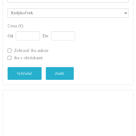
Cena (€)
Od
Do
Zobraziť iba aukcie
iba s obrázkami
Vyhľadať
Zrušiť