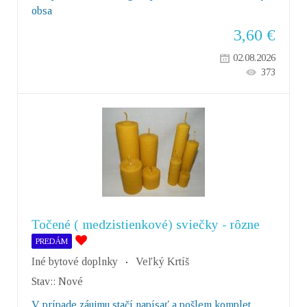
obsa
3,60
€
02.08.2026
373
Točené ( medzistienkové) sviečky - rôzne
PREDÁM
Iné bytové doplnky
Veľký Krtíš
Stav::
Nové
V prípade záujmu stačí napísať a pošlem komplet