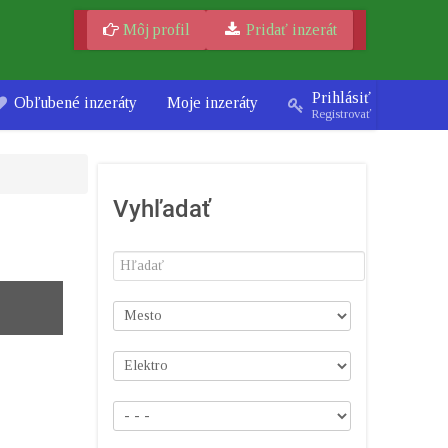
Môj profil
Pridať inzerát
Prihlásiť
Obľubené inzeráty
Moje inzeráty
Registrovať
Vyhľadať