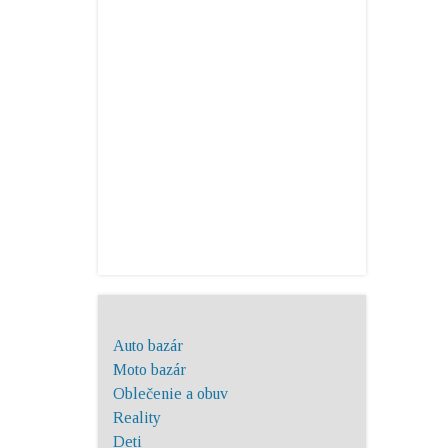
Auto bazár
Moto bazár
Oblečenie a obuv
Reality
Deti