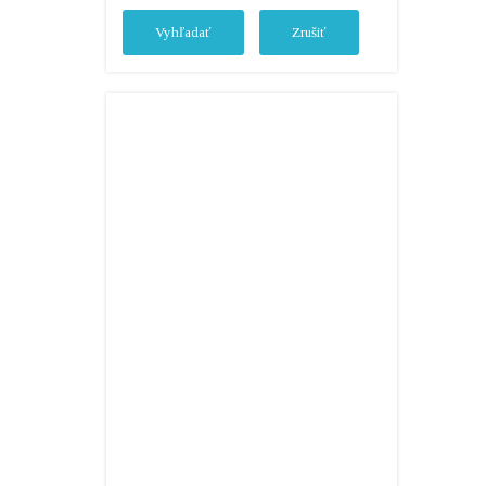
Vyhľadať
Zrušiť