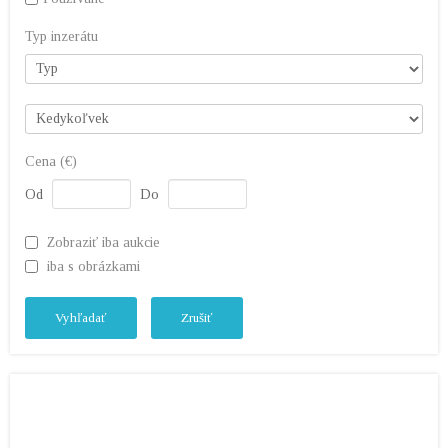
Typ inzerátu
Cena (€)
Od
Do
Zobraziť iba aukcie
iba s obrázkami
Vyhľadať
Zrušiť