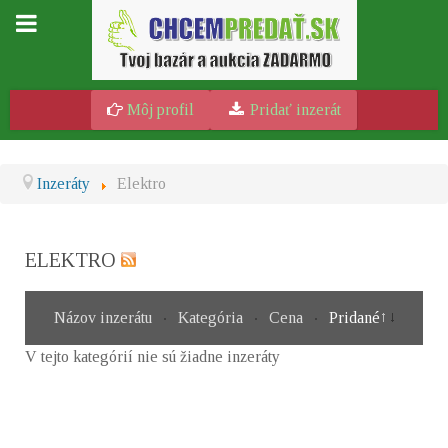
Môj profil
Pridať inzerát
Inzeráty
Elektro
ELEKTRO
Názov inzerátu
Kategória
Cena
Pridané
V tejto kategórií nie sú žiadne inzeráty