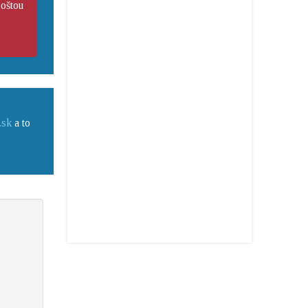
oštou
.sk
a to