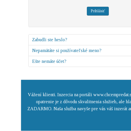
Prihlásiť
Zabudli ste heslo?
Nepamätáte si používateľské meno?
Ešte nemáte účet?
Vážení klienti. Inzercia na portáli www.chcempredat
opatrenie je z dôvodu skvalitnenia služieb, ale h
ZADARMO. Naša služba navyše pre vás váš inzerát au