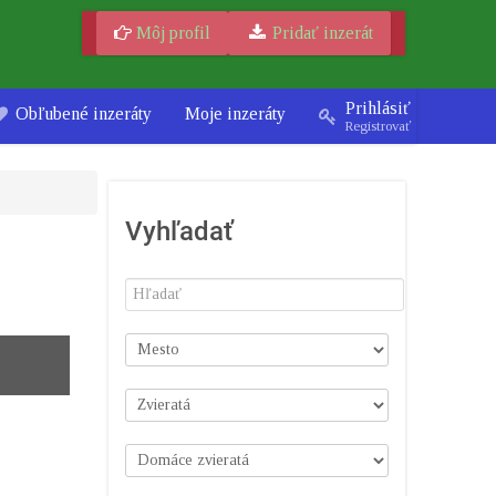
Môj profil
Pridať inzerát
Prihlásiť
Obľubené inzeráty
Moje inzeráty
Registrovať
Vyhľadať