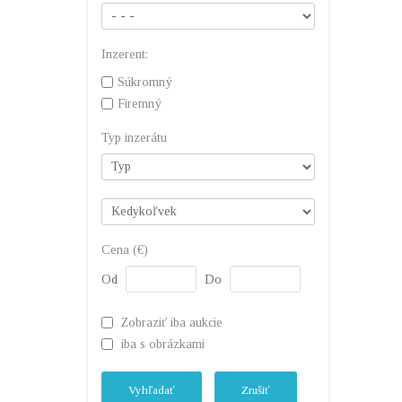
Inzerent:
Súkromný
Firemný
Typ inzerátu
Cena (€)
Od
Do
Zobraziť iba aukcie
iba s obrázkami
Vyhľadať
Zrušiť