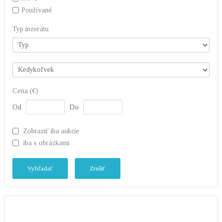
Používané
Typ inzerátu
Cena (€)
Od
Do
Zobraziť iba aukcie
iba s obrázkami
Vyhľadať
Zrušiť