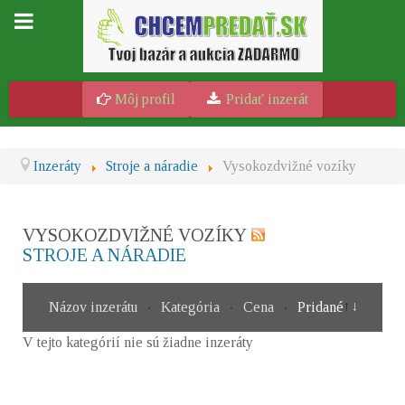
Môj profil
Pridať inzerát
Inzeráty
Stroje a náradie
Vysokozdvižné vozíky
VYSOKOZDVIŽNÉ VOZÍKY
STROJE A NÁRADIE
Názov inzerátu
Kategória
Cena
Pridané
V tejto kategórií nie sú žiadne inzeráty