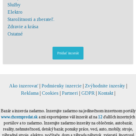
Služby
Elektro
Starožitnosti a zberateľ.
Zdravie a krása
Ostatné
Pridať inzerát
Ako inzerovať
|
Podmienky inzercie
|
Zvýhodnite inzeráty
|
Reklama
|
Cookies
|
Partneri
|
GDPR
|
Kontakt
|
Bazár a inzercia zadarmo. Inzerujte zadarmo na jedinečnom inzertnom portály
www.chcempredat.sk
a mi exportujeme váš inzerát až na
12
ďalších inzertných
portálov a to zadarmo. Inzerujte zadarmo inzeráty na oblečenie, autobazár,
reality, nehnuteľnosti, detský bazár, ponuky práce, veci, auto, mobily, stroje,
záhradné stroje, elektro, počítače, dom a záhrada nábytok, zvieratá, športové