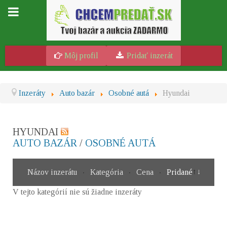
Môj profil
Pridať inzerát
Inzeráty
Auto bazár
Osobné autá
Hyundai
HYUNDAI
AUTO BAZÁR
/
OSOBNÉ AUTÁ
Názov inzerátu
Kategória
Cena
Pridané
V tejto kategórií nie sú žiadne inzeráty