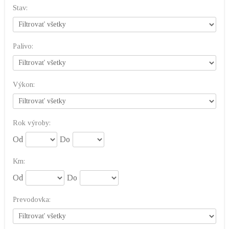
Stav:
Palivo:
Výkon:
Rok výroby:
Od
Do
Km:
Od
Do
Prevodovka: