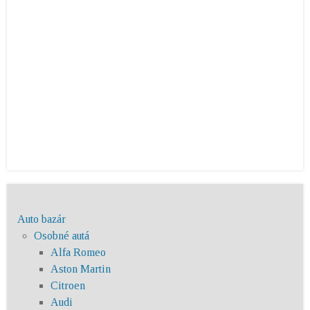
Auto bazár
Osobné autá
Alfa Romeo
Aston Martin
Citroen
Audi