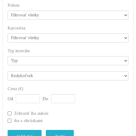
Pohon:
Karoséria:
Typ inzerátu
Cena (€)
Od
Do
Zobraziť iba aukcie
iba s obrázkami