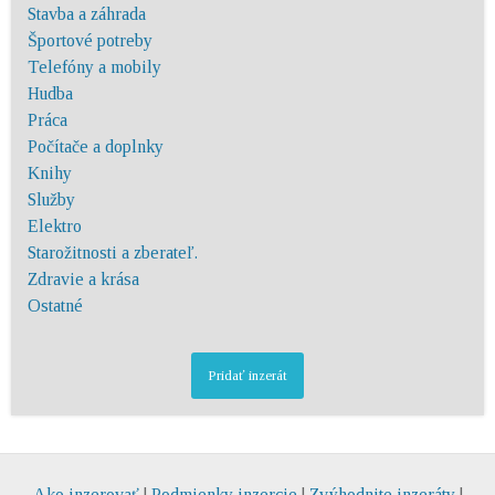
Stavba a záhrada
Športové potreby
Telefóny a mobily
Hudba
Práca
Počítače a doplnky
Knihy
Služby
Elektro
Starožitnosti a zberateľ.
Zdravie a krása
Ostatné
Pridať inzerát
Ako inzerovať
|
Podmienky inzercie
|
Zvýhodnite inzeráty
|