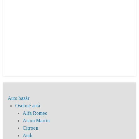
Auto bazár
Osobné autá
Alfa Romeo
Aston Martin
Citroen
Audi