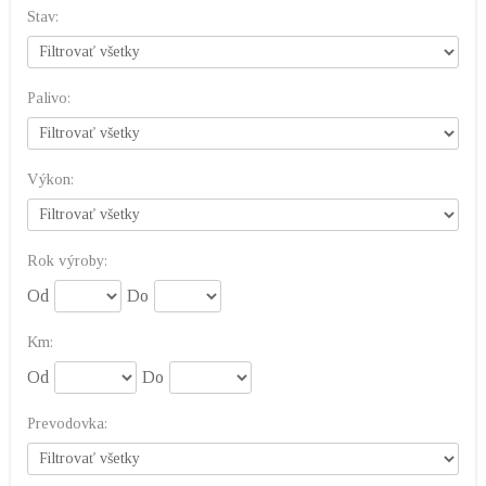
Stav:
Palivo:
Výkon:
Rok výroby:
Od
Do
Km:
Od
Do
Prevodovka: