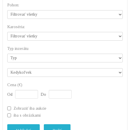
Pohon:
Karoséria:
Typ inzerátu
Cena (€)
Od
Do
Zobraziť iba aukcie
iba s obrázkami