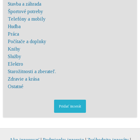
Stavba a záhrada
Športové potreby
Telefóny a mobily
Hudba
Práca
Počítače a doplnky
Knihy
Služby
Elektro
Starožitnosti a zberateľ.
Zdravie a krása
Ostatné
Pridať inzerát
Ako inzerovať
|
Podmienky inzercie
|
Zvýhodnite inzeráty
|