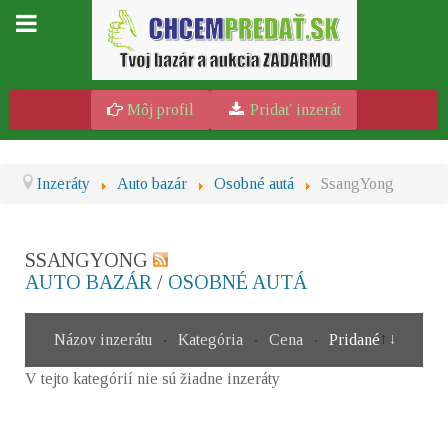
Môj profil
Pridať inzerát
Inzeráty
Auto bazár
Osobné autá
SsangYong
SSANGYONG
AUTO BAZÁR
/
OSOBNÉ AUTÁ
Názov inzerátu
Kategória
Cena
Pridané
V tejto kategórií nie sú žiadne inzeráty